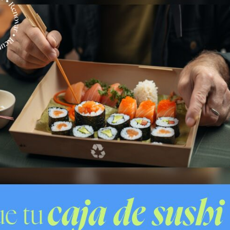
 familia fue transmitida rápidamente a la comunidad,
al.
 menos tres disparos durante el asalto, lo que aumentó
 de la menor incluso opuso resistencia física al robo
tuvo la huida
lincuentes se vio frustrado por el equipamiento de
un
sistema de corta corriente
, dispositivo que se
ta se detuvo cuando los sujetos habían avanzado
la imposibilidad de seguir camino, los asaltantes
amilo Henríquez
.