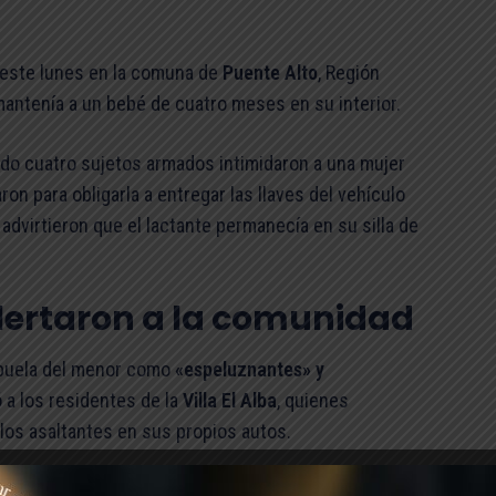
 este lunes en la comuna de
Puente Alto
, Región
mantenía a un bebé de cuatro meses en su interior.
ndo cuatro sujetos armados intimidaron a una mujer
ron para obligarla a entregar las llaves del vehículo
 advirtieron que el lactante permanecía en su silla de
lertaron a la comunidad
 abuela del menor como
«espeluznantes» y
ó a los residentes de la
Villa El Alba
, quienes
 los asaltantes en sus propios autos.
 todos con mal cuerpo», relató uno de los vecinos que