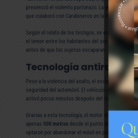
presenció el violento portonazo. La angustia de la
que colaboró con Carabineros en la búsqueda inici
Según el relato de los testigos, se escucharon al
el temor entre los habitantes del sector. La abuela
antes de que los sujetos escaparan.
Tecnología antirobo de
Pese a la violencia del asalto, el escape de los de
seguridad del automóvil. El vehículo contaba con 
activó pocos minutos después del robo.
Gracias a esta tecnología, el motor de la camione
apenas
500 metros
desde el punto de origen. Ante 
optaron por abandonar el móvil en plena
Avenida C