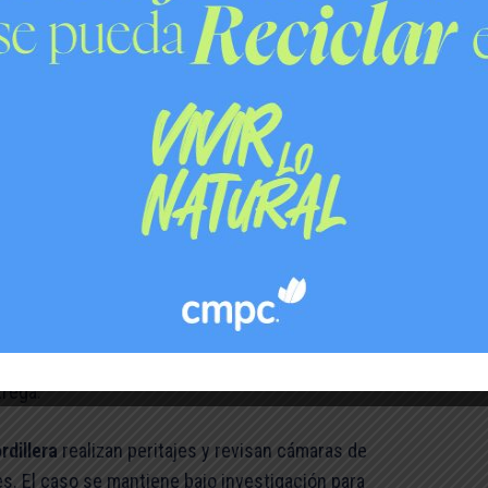
 se alejara del perímetro residencial, facilitando su
eros destacó que este tipo de dispositivos son claves
te peruano
o frente al restaurante
«Limón y Mar»
notaron la
sar el interior, descubrieron al bebé y encontraron
su familia en
buenas condiciones de salud
tras el
ctiva silla y no presentaba lesiones», indicaron
trega.
rdillera
realizan peritajes y revisan cámaras de
es. El caso se mantiene bajo investigación para