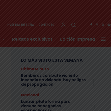
NUESTRA HISTORIA
CONTACTO
s
Relatos exclusivos
Edición Impresa
LO MÁS VISTO ESTA SEMANA
Último Minuto
Bomberos combate violento
incendio en vivienda: hay peligro
de propagación
Nacional
Lanzan plataforma para
denunciar negocios
«sospechosos»