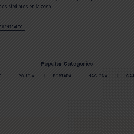
hos similares en la zona.
PUENTEALTO
Popular Categories
O
POLICIAL
PORTADA
NACIONAL
CAJ