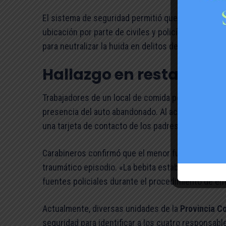
El sistema de seguridad permitió que el vehículo no
ubicación por parte de civiles y policías. Carabin
para neutralizar la huida en delitos de este tipo.
Hallazgo en restauran
Trabajadores de un local de comida peruana ubicad
presencia del auto abandonado. Al acercarse a revi
una tarjeta de contacto de los padres.
Carabineros confirmó que el menor fue devuelto a 
traumático episodio. «La bebita estaba en su respe
fuentes policiales durante el procedimiento de en
Actualmente, diversas unidades de la
Provincia Co
seguridad para identificar a los cuatro responsabl