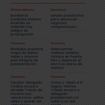
Último Minuto
Nacional
Bomberos
Lanzan plataforma
combate violento
para denunciar
incendio en
negocios
vivienda: hay
«sospechosos»
peligro de
propagación
Comuna
Comuna
Municipio presenta
Delincuentes
mapa de daños
realizan violento
viales y anuncia
turbazo en Puente
plan integral de
Alto y disparan al
pavimentación
aire tras alerta de
vecinos
Comuna
Comuna
Tensión: delegado
Gritos y «dedo a lo
Codina acusa a
Lagos»: Matías
alcalde Toledo de
Toledo encaró a
hacerle una
delegado
«encerrona», editar
presidencial y lo
video y querer ser
subió a su red