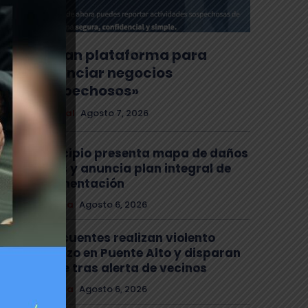
Lanzan plataforma para
denunciar negocios
«sospechosos»
Nacional
Agosto 7, 2026
Municipio presenta mapa de daños
viales y anuncia plan integral de
pavimentación
Comuna
Agosto 6, 2026
Delincuentes realizan violento
turbazo en Puente Alto y disparan
al aire tras alerta de vecinos
Comuna
Agosto 6, 2026