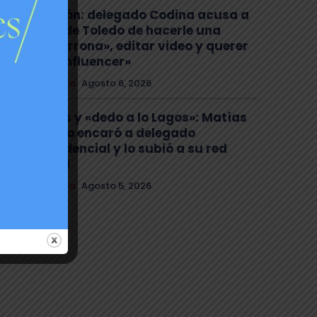
Tensión: delegado Codina acusa a
alcalde Toledo de hacerle una
«encerrona», editar video y querer
ser «influencer»
Comuna
Agosto 6, 2026
Gritos y «dedo a lo Lagos»: Matías
Toledo encaró a delegado
presidencial y lo subió a su red
social
Comuna
Agosto 5, 2026