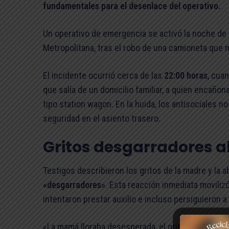
fundamentales para el desenlace del operativo.
Un operativo de emergencia se activó la noche de
Metropolitana, tras el robo de una camioneta que 
El incidente ocurrió cerca de las
22:00 horas
, cua
que salía de un domicilio familiar, a quien encañona
tipo station wagon. En la huida, los antisociales no
seguridad en el asiento trasero.
Gritos desgarradores a
Testigos describieron los gritos de la madre y la
«desgarradores»
. Esta reacción inmediata moviliz
intentaron prestar auxilio e incluso persiguieron a
«La mamá lloraba desesperada, el grito nos dejó a