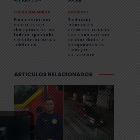
«influencer»
social
Cajón del Maipo
Nacional
Encuentran con
Rechazan
vida a pareja
internación
desaparecida: se
provisoria a menor
habían quedado
que amenazó con
sin batería en sus
destornillador a
teléfonos
compañeros de
Liceo y a
carabineros
ARTICULOS RELACIONADOS