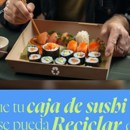
amos de cocaína base (cuatro dosis) y 3,11 gramos de
nde aproximadamente a $1.833.900, con un total de
balanzas digitales, elementos de dosificación, bolsas
ados para la preparación y venta de sustancias
e cartuchos calibre 9 milímetros y dinero en efectivo
enta de la actividad ilícita investigada.
ocedimientos forma parte del trabajo focalizado del
tos de microtráfico barrial que afectan la seguridad de
o, los tres imputados fueron puestos a disposición del
 detención durante y fueron formalizados.