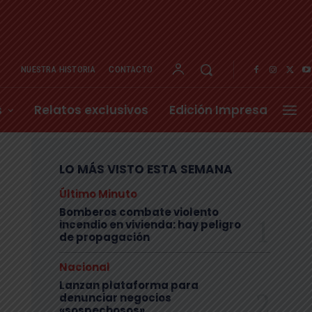
NUESTRA HISTORIA
CONTACTO
s
Relatos exclusivos
Edición Impresa
LO MÁS VISTO ESTA SEMANA
Último Minuto
Bomberos combate violento
incendio en vivienda: hay peligro
de propagación
Nacional
Lanzan plataforma para
denunciar negocios
«sospechosos»