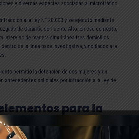
ciones y diversas especies asociadas al microtráfico.
infracción a la Ley N° 20.000 y se ejecutó mediante
Juzgado de Garantía de Puente Alto. En ese contexto,
rim intervino de manera simultánea tres domicilios
entro de la línea base investigativa, vinculados a la
es.
miento permitió la detención de dos mujeres y un
 antecedentes policiales por infracción a la Ley de
elementos para la
4,86 gramos de clorhidrato de cocaína —equivalentes a