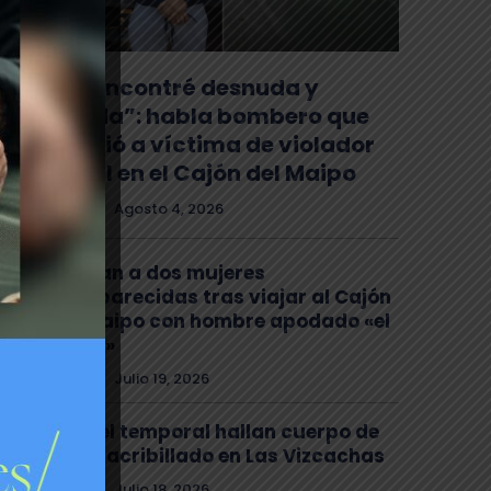
“La encontré desnuda y
herida”: habla bombero que
auxilió a víctima de violador
serial en el Cajón del Maipo
Policial
Agosto 4, 2026
Buscan a dos mujeres
desaparecidas tras viajar al Cajón
del Maipo con hombre apodado «el
Chino»
Policial
Julio 19, 2026
Tras el temporal hallan cuerpo de
joven acribillado en Las Vizcachas
Policial
Julio 18, 2026