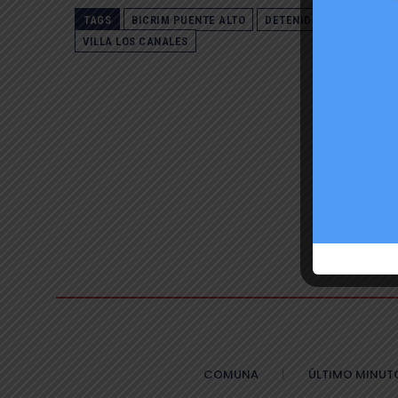
TAGS
BICRIM PUENTE ALTO
DETENIDOS
LEY 2000
VILLA LOS CANALES
COMUNA
ÚLTIMO MINUT