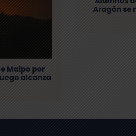
Alumnos de
Aragón se 
de Maipo por
 fuego alcanza