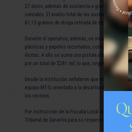
27 dosis, además de sustancia a granel—, 3,18 gr
cannabis. El avalúo total de las sustancias ascie
81,15 gramos de droga retirada de circulación.
Durante el operativo, además, se incautaron cinco 
plásticas y papeles recortados, comúnmente utiliz
ilícitas. A ello se suma una pistola a balines, siet
por un total de $281 mil, lo que, según la PDI, da cu
Desde la institución señalaron que este tipo de pr
equipo MT-0, orientado a la desarticulación de pun
los vecinos.
Por instrucción de la Fiscalía Local de Puente Alt
Tribunal de Garantía para su respectivo control de