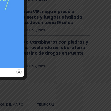
Denunció VIF, negó ingresó a
Carabineros y luego fue hallada
muerta: Joven tenía 19 años
Policial
Julio 9, 2026
Atacó a Carabineros con piedras y
terminó revelando un laboratorio
clandestino de drogas en Puente
Alto
Policial
Julio 7, 2026
ÓN DEL MAIPO
TEMPORAL