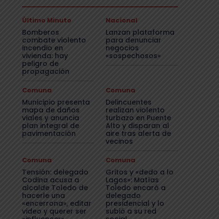
Último Minuto
Nacional
Bomberos
Lanzan plataforma
combate violento
para denunciar
incendio en
negocios
vivienda: hay
«sospechosos»
peligro de
propagación
Comuna
Comuna
Municipio presenta
Delincuentes
mapa de daños
realizan violento
viales y anuncia
turbazo en Puente
plan integral de
Alto y disparan al
pavimentación
aire tras alerta de
vecinos
Comuna
Comuna
Tensión: delegado
Gritos y «dedo a lo
Codina acusa a
Lagos»: Matías
alcalde Toledo de
Toledo encaró a
hacerle una
delegado
«encerrona», editar
presidencial y lo
video y querer ser
subió a su red