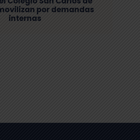
l Colegio San Carlos de
movilizan por demandas
internas