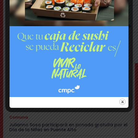
Nacional
Delincuentes habrían intentado asaltar a
exministro de Seguridad Pública Luis Cordero
Último Minuto
Bomberos combate violento incendio en
vivienda: hay peligro de propagación
TEMAS
Comuna
Dramático rescate de perro enterrado: estaba a un
metro de profundidad
Comuna
Julianno Sosa participará en jornada gratuita por el
Día de la Niñez en Puente Alto