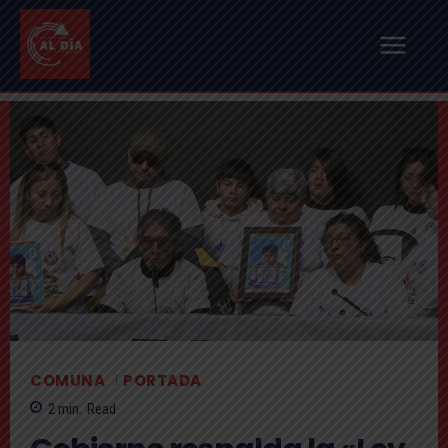
COMUNA
PORTADA
2
min.
Read