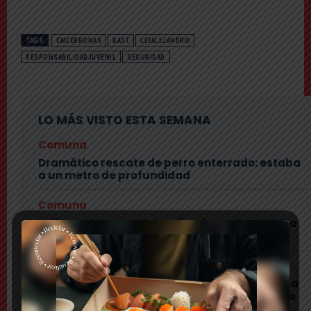
TAGS
ENCERRONAS
KAST
LEYALEJANDRO
RESPONSABILIDADJUVENIL
SEGURIDAD
LO MÁS VISTO ESTA SEMANA
Comuna
Dramático rescate de perro enterrado: estaba
a un metro de profundidad
Comuna
Julianno Sosa participará en jornada gratuita
por el Día de la Niñez en Puente Alto
Comuna
Comerciante puentealtino celebrará Día de la
Niñez regalando papas y costillar: «los espero
con mucho cariño»