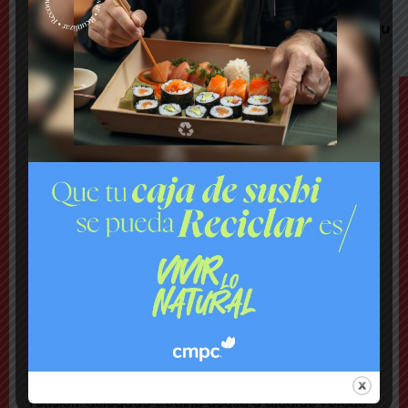
Gritos y «dedo a lo Lagos»: Matías Toledo
encaró a delegado presidencial y lo subió a su
red social
TEMAS
Nacional
Lanzan plataforma para denunciar negocios
«sospechosos»
Comuna
Municipio presenta mapa de daños viales y anuncia
plan integral de pavimentación
Comuna
Delincuentes realizan violento turbazo en Puente
Alto y disparan al aire tras alerta de vecinos
Comuna
Tensión: delegado Codina acusa a alcalde Toledo