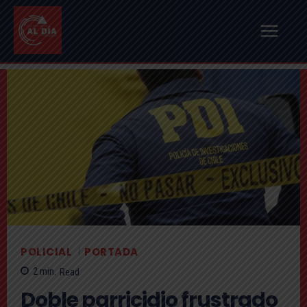
POLICIAL
PORTADA
2
min.
Read
Doble parricidio frustrado