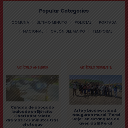
Popular Categories
COMUNA
ÚLTIMO MINUTO
POLICIAL
PORTADA
NACIONAL
CAJÓN DEL MAIPO
TEMPORAL
ARTÍCULO ANTERIOR
ARTÍCULO SIGUIENTE
Cuñada de abogado
Arte y biodiversidad:
baleado en Ejército
inauguran mural “Peral
Libertador relata
Bajo” en estanques de
dramáticos minutos tras
avenida El Peral
el ataque