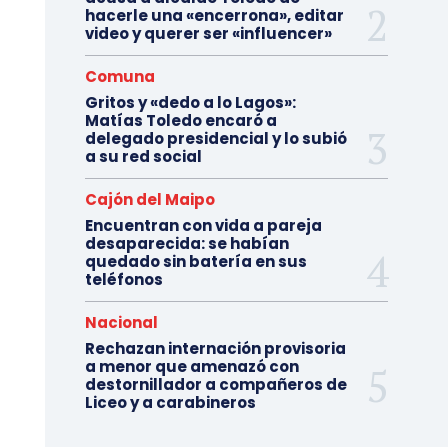
hacerle una «encerrona», editar
video y querer ser «influencer»
Comuna
Gritos y «dedo a lo Lagos»:
Matías Toledo encaró a
delegado presidencial y lo subió
a su red social
Cajón del Maipo
Encuentran con vida a pareja
desaparecida: se habían
quedado sin batería en sus
teléfonos
Nacional
Rechazan internación provisoria
a menor que amenazó con
destornillador a compañeros de
Liceo y a carabineros