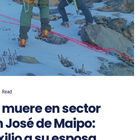
.
Read
 muere en sector
n José de Maipo:
xilio a su esposa