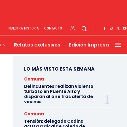
NUESTRA HISTORIA
CONTACTO
s
Relatos exclusivos
Edición Impresa
LO MÁS VISTO ESTA SEMANA
Comuna
Delincuentes realizan violento
turbazo en Puente Alto y
disparan al aire tras alerta de
vecinos
Comuna
Tensión: delegado Codina
acusa a alcalde Toledo de