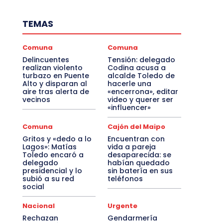
TEMAS
Comuna
Comuna
Delincuentes
Tensión: delegado
realizan violento
Codina acusa a
turbazo en Puente
alcalde Toledo de
Alto y disparan al
hacerle una
aire tras alerta de
«encerrona», editar
vecinos
video y querer ser
«influencer»
Comuna
Cajón del Maipo
Gritos y «dedo a lo
Encuentran con
Lagos»: Matías
vida a pareja
Toledo encaró a
desaparecida: se
delegado
habían quedado
presidencial y lo
sin batería en sus
subió a su red
teléfonos
social
Nacional
Urgente
Rechazan
Gendarmería