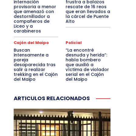
internación
frustra a balazos
provisoria a menor
rescate de 16 reos
que amenazó con
que eran llevados a
destornillador a
la cárcel de Puente
compañeros de
Alto
Liceo y a
carabineros
Cajón del Maipo
Policial
Buscan
“La encontré
intensamente a
desnuda y herida”:
pareja
habla bombero
desaparecida tras
que auxilió a
salir a realizar
víctima de violador
trekking en el Cajón
serial en el Cajón
del Maipo
del Maipo
ARTICULOS RELACIONADOS