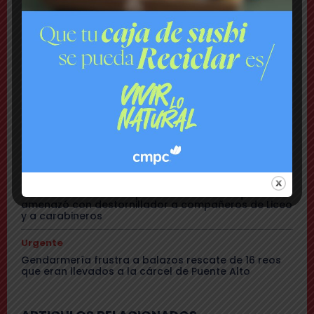
Tensión: delegado Codina acusa a alcalde Toledo
de hacerle una «encerrona», editar video y querer
ser «influencer»
Comuna
Gritos y «dedo a lo Lagos»: Matías Toledo encaró a
delegado presidencial y lo subió a su red social
Cajón del Maipo
Encuentran con vida a pareja desaparecida: se
habían quedado sin batería en sus teléfonos
Nacional
Rechazan internación provisoria a menor que
amenazó con destornillador a compañeros de Liceo
y a carabineros
Urgente
Gendarmería frustra a balazos rescate de 16 reos
que eran llevados a la cárcel de Puente Alto