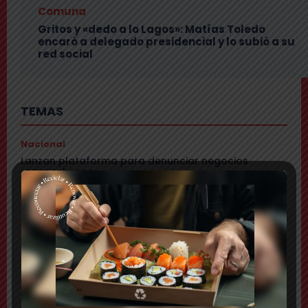
Comuna
Gritos y «dedo a lo Lagos»: Matías Toledo
encaró a delegado presidencial y lo subió a su
red social
TEMAS
Nacional
Lanzan plataforma para denunciar negocios
«sospechosos»
Comuna
Municipio presenta mapa de daños viales y anuncia
plan integral de pavimentación
Comuna
Delincuentes realizan violento turbazo en Puente
Alto y disparan al aire tras alerta de vecinos
Comuna