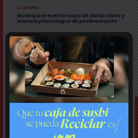
Comuna
Municipio presenta mapa de daños viales y
anuncia plan integral de pavimentación
Comuna
Delincuentes realizan violento turbazo en
Puente Alto y disparan al aire tras alerta de
vecinos
Comuna
Tensión: delegado Codina acusa a alcalde
Toledo de hacerle una «encerrona», editar
video y querer ser «influencer»
TEMAS
Último Minuto
Bomberos combate violento incendio en vivienda: