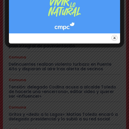
hay peligro de propagación
Nacional
Lanzan plataforma para denunciar negocios
«sospechosos»
Comuna
Municipio presenta mapa de daños viales y anuncia
plan integral de pavimentación
Comuna
Delincuentes realizan violento turbazo en Puente
Alto y disparan al aire tras alerta de vecinos
Comuna
Tensión: delegado Codina acusa a alcalde Toledo
de hacerle una «encerrona», editar video y querer
ser «influencer»
Comuna
Gritos y «dedo a lo Lagos»: Matías Toledo encaró a
delegado presidencial y lo subió a su red social