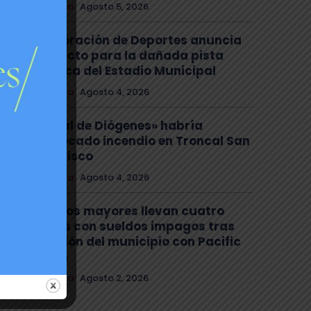
Comuna
Agosto 5, 2026
Corporación de Deportes anuncia
proyecto para la dañada pista
atlética del Estadio Municipal
Comuna
Agosto 4, 2026
El «mal de Diógenes» habría
provocado incendio en Troncal San
Francisco
Comuna
Agosto 4, 2026
Adultos mayores llevan cuatro
meses con sueldos impagos tras
decisión del municipio con Pacific
Green
Comuna
Agosto 2, 2026