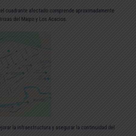
, el cuadrante afectado comprende aproximadamente
Brisas del Maipo y Los Acacios.
rar la infraestructura y asegurar la continuidad del