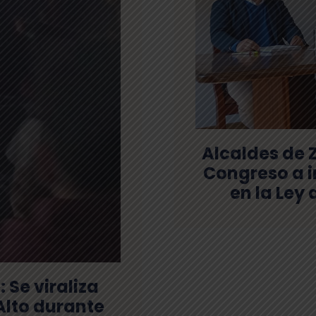
Alcaldes de Z
Congreso a i
en la Ley
 Se viraliza
Alto durante