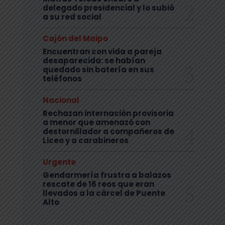
delegado presidencial y lo subió
a su red social
Cajón del Maipo
Encuentran con vida a pareja
desaparecida: se habían
quedado sin batería en sus
teléfonos
Nacional
Rechazan internación provisoria
a menor que amenazó con
destornillador a compañeros de
Liceo y a carabineros
Urgente
Gendarmería frustra a balazos
rescate de 16 reos que eran
llevados a la cárcel de Puente
Alto