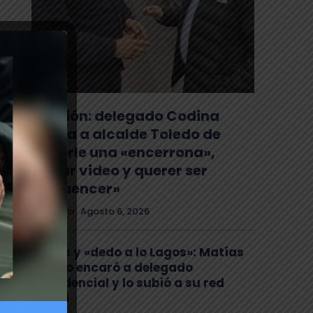
Tensión: delegado Codina
acusa a alcalde Toledo de
hacerle una «encerrona»,
editar video y querer ser
«influencer»
Comuna
Agosto 6, 2026
Gritos y «dedo a lo Lagos»: Matías
Toledo encaró a delegado
presidencial y lo subió a su red
social