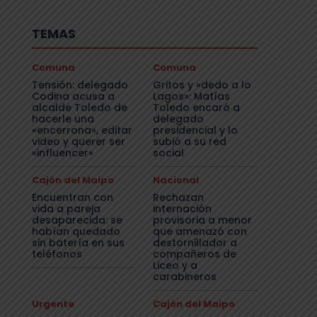
TEMAS
Comuna
Comuna
Tensión: delegado
Gritos y «dedo a lo
Codina acusa a
Lagos»: Matías
alcalde Toledo de
Toledo encaró a
hacerle una
delegado
«encerrona», editar
presidencial y lo
video y querer ser
subió a su red
«influencer»
social
Cajón del Maipo
Nacional
Encuentran con
Rechazan
vida a pareja
internación
desaparecida: se
provisoria a menor
habían quedado
que amenazó con
sin batería en sus
destornillador a
teléfonos
compañeros de
Liceo y a
carabineros
Urgente
Cajón del Maipo