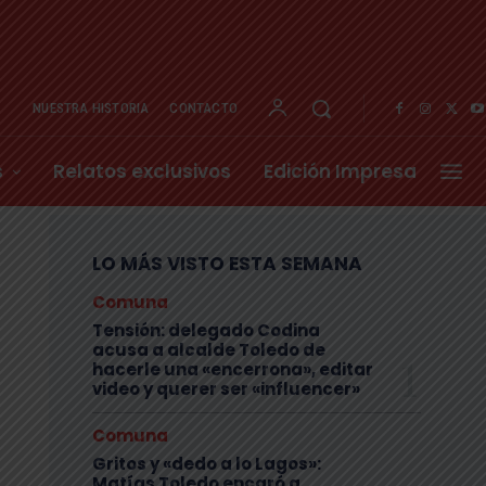
NUESTRA HISTORIA
CONTACTO
s
Relatos exclusivos
Edición Impresa
LO MÁS VISTO ESTA SEMANA
Comuna
Tensión: delegado Codina
acusa a alcalde Toledo de
hacerle una «encerrona», editar
video y querer ser «influencer»
Comuna
Gritos y «dedo a lo Lagos»:
Matías Toledo encaró a