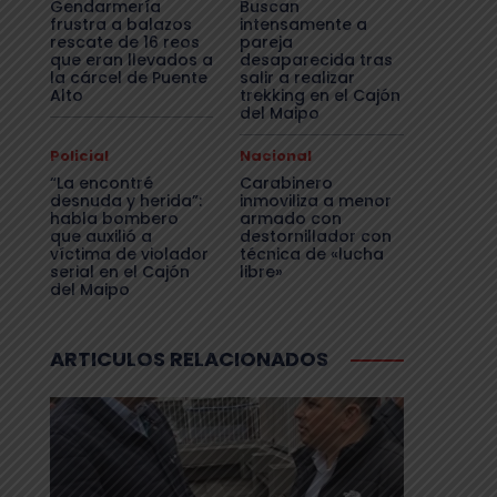
Gendarmería
Buscan
frustra a balazos
intensamente a
rescate de 16 reos
pareja
que eran llevados a
desaparecida tras
la cárcel de Puente
salir a realizar
Alto
trekking en el Cajón
del Maipo
Policial
Nacional
“La encontré
Carabinero
desnuda y herida”:
inmoviliza a menor
habla bombero
armado con
que auxilió a
destornillador con
víctima de violador
técnica de «lucha
serial en el Cajón
libre»
del Maipo
ARTICULOS RELACIONADOS