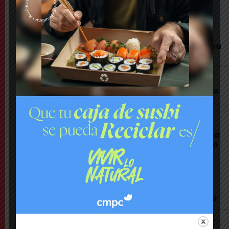
LO MÁS VISTO ESTA SEMANA
Comuna
Dramático rescate de perro enterrado: estaba
a un metro de profundidad
Comuna
Julianno Sosa participará en jornada gratuita
por el Día de la Niñez en Puente Alto
Comuna
Comerciante puentealtino celebrará Día de la
Niñez regalando papas y costillar: «los espero
con mucho cariño»
Nacional
Delincuentes habrían intentado asaltar a
exministro de Seguridad Pública Luis Cordero
Último Minuto