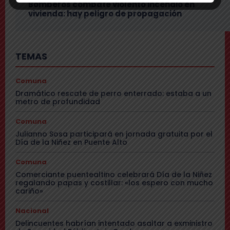
Bomberos combate violento incendio en
vivienda: hay peligro de propagación
TEMAS
Comuna
Dramático rescate de perro enterrado: estaba a un
metro de profundidad
Comuna
Julianno Sosa participará en jornada gratuita por el
Día de la Niñez en Puente Alto
Comuna
Comerciante puentealtino celebrará Día de la Niñez
regalando papas y costillar: «los espero con mucho
cariño»
Nacional
Delincuentes habrían intentado asaltar a exministro