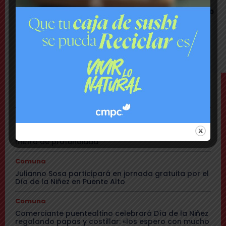
Delincuentes habrían intentado asaltar a
exministro de Seguridad Pública Luis Cordero
Último Minuto
Bomberos combate violento incendio en
vivienda: hay peligro de propagación
TEMAS
Comuna
Dramático rescate de perro enterrado: estaba a un
metro de profundidad
Comuna
Julianno Sosa participará en jornada gratuita por el
Día de la Niñez en Puente Alto
Comuna
Comerciante puentealtino celebrará Día de la Niñez
regalando papas y costillar: «los espero con mucho