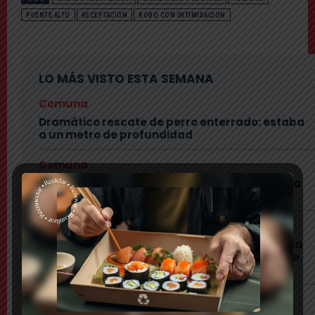
PUENTE ALTO
RECEPTACIÓN
ROBO CON INTIMIDACIÓN
LO MÁS VISTO ESTA SEMANA
Comuna
Dramático rescate de perro enterrado: estaba
a un metro de profundidad
Comuna
Julianno Sosa participará en jornada gratuita
por el Día de la Niñez en Puente Alto
Comuna
Comerciante puentealtino celebrará Día de la
Niñez regalando papas y costillar: «los espero
con mucho cariño»
Nacional