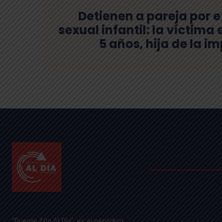
Detienen a pareja por 
sexual infantil: la víctima
5 años, hija de la 
"Puente Alto Al Día", es el periódico