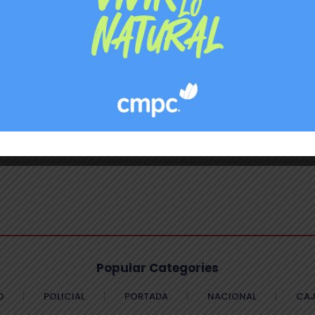
O DE CIGARRILLOS
PUENTE ALTO
Popular Categories
O
POLICIAL
PORTADA
NACIONAL
CAJ