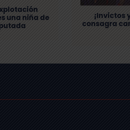
explotación
¡Invictos 
 es una niña de
consagra cam
imputada