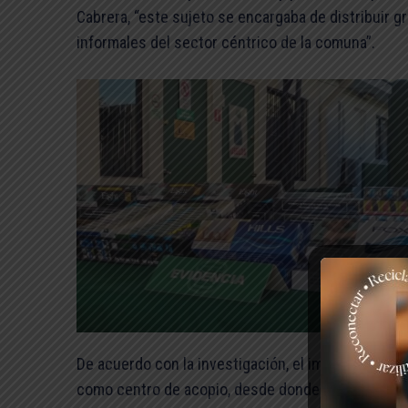
Cabrera, “este sujeto se encargaba de distribuir g
informales del sector céntrico de la comuna”.
De acuerdo con la investigación, el imputado alma
como centro de acopio, desde donde coordinaba su