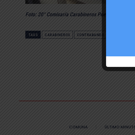
Foto: 20° Comisaría Carabineros Puente Alto
TAGS
CARABINEROS
CONTRABANDO
CONTRABAND
COMUNA
ÚLTIMO MINUT