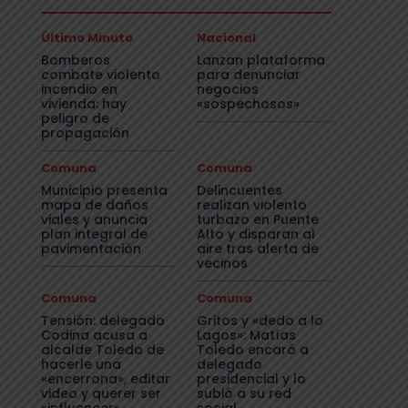
Último Minuto
Nacional
Bomberos
Lanzan plataforma
combate violento
para denunciar
incendio en
negocios
vivienda: hay
«sospechosos»
peligro de
propagación
Comuna
Comuna
Municipio presenta
Delincuentes
mapa de daños
realizan violento
viales y anuncia
turbazo en Puente
plan integral de
Alto y disparan al
pavimentación
aire tras alerta de
vecinos
Comuna
Comuna
Tensión: delegado
Gritos y «dedo a lo
Codina acusa a
Lagos»: Matías
alcalde Toledo de
Toledo encaró a
hacerle una
delegado
«encerrona», editar
presidencial y lo
video y querer ser
subió a su red