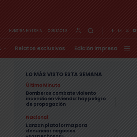
NUESTRA HISTORIA
CONTACTO
s
Relatos exclusivos
Edición Impresa
LO MÁS VISTO ESTA SEMANA
Último Minuto
Bomberos combate violento
incendio en vivienda: hay peligro
de propagación
Nacional
Lanzan plataforma para
denunciar negocios
«sospechosos»