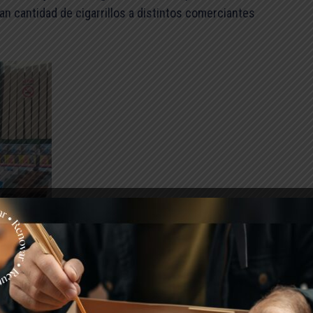
ran cantidad de cigarrillos a distintos comerciantes
cenaba la mercadería en un inmueble que utilizaba
 posterior distribución en distintos puntos de venta