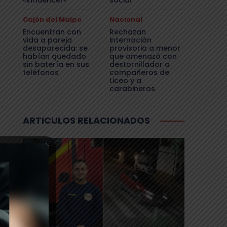
«influencer»
social
Cajón del Maipo
Nacional
Encuentran con
Rechazan
vida a pareja
internación
desaparecida: se
provisoria a menor
habían quedado
que amenazó con
sin batería en sus
destornillador a
teléfonos
compañeros de
Liceo y a
carabineros
ARTICULOS RELACIONADOS