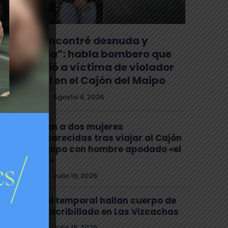
“La encontré desnuda y
herida”: habla bombero que
auxilió a víctima de violador
serial en el Cajón del Maipo
Policial
Agosto 4, 2026
Buscan a dos mujeres
desaparecidas tras viajar al Cajón
del Maipo con hombre apodado «el
Chino»
Policial
Julio 19, 2026
Tras el temporal hallan cuerpo de
joven acribillado en Las Vizcachas
Policial
Julio 18, 2026