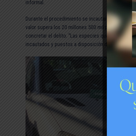
informal.
Durante el procedimiento se incautaron más de 5.10
valor supera los 20 millones 500 mil pesos, ademá
concretar el delito. “Las especies que mantenía c
incautados y puestos a disposición de la fiscalía”,