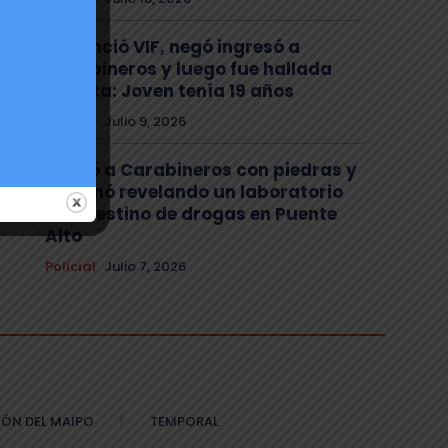
Denunció VIF, negó ingresó a
Carabineros y luego fue hallada
muerta: Joven tenía 19 años
Policial
Julio 9, 2026
Atacó a Carabineros con piedras y
terminó revelando un laboratorio
clandestino de drogas en Puente
Alto
Policial
Julio 7, 2026
ÓN DEL MAIPO
TEMPORAL