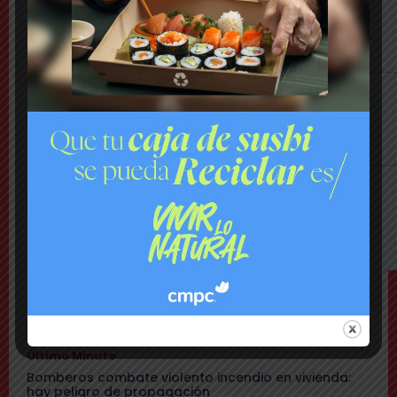
Comuna
Municipio presenta mapa de daños viales y
anuncia plan integral de pavimentación
Comuna
Delincuentes realizan violento turbazo en
Puente Alto y disparan al aire tras alerta de
vecinos
Comuna
Tensión: delegado Codina acusa a alcalde
Toledo de hacerle una «encerrona», editar
video y querer ser «influencer»
TEMAS
Último Minuto
Bomberos combate violento incendio en vivienda:
hay peligro de propagación