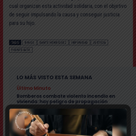
cual organizan esta actividad solidaria, con el objetivo
de seguir impulsando la causa y conseguir justicia
para su hijo.
TAGS
BINGO
DANTE HENRÍQUEZ
IMPUNIDAD
JUSTICIA
PUENTE ALTO
LO MÁS VISTO ESTA SEMANA
Último Minuto
Bomberos combate violento incendio en
vivienda: hay peligro de propagación
Nacional
Lanzan plataforma para denunciar negocios
«sospechosos»