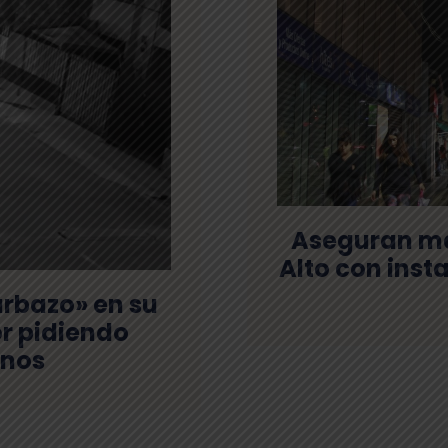
Aseguran má
Alto con inst
urbazo» en su
or pidiendo
inos