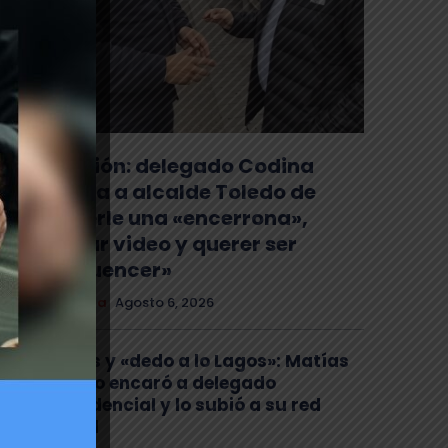
Tensión: delegado Codina
acusa a alcalde Toledo de
hacerle una «encerrona»,
editar video y querer ser
«influencer»
Comuna
Agosto 6, 2026
Gritos y «dedo a lo Lagos»: Matías
Toledo encaró a delegado
presidencial y lo subió a su red
social