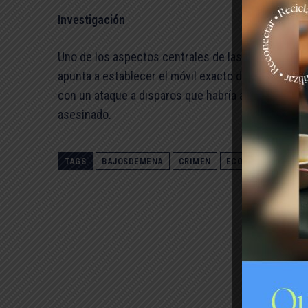
Investigación
Uno de los aspectos centrales de las pesquisas des
apunta a establecer el móvil exacto detrás de est
con un ataque a disparos que habría afectado de ma
asesinado.
TAGS
BAJOSDEMENA
CRIMEN
ECOH
FISCALIA