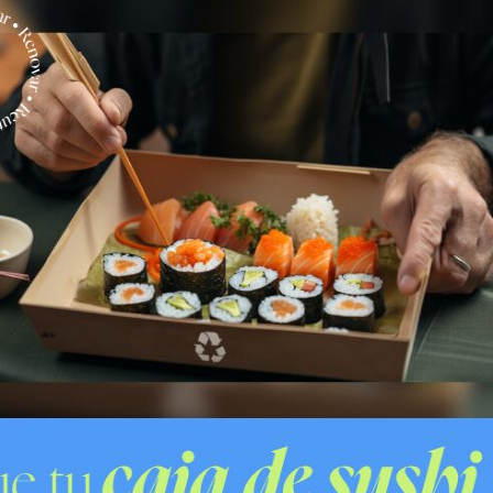
arrolladas por la Fiscalía y la Brigada de Homicidios
e nuevo ataque armado, que tendría relación directa
nera previa a la vivienda de la madre del joven
PDI
PUENTEALTO