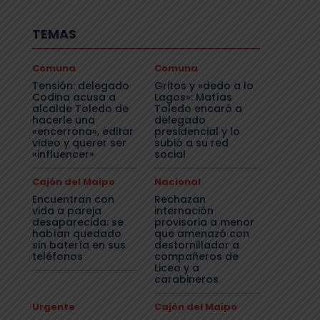
TEMAS
Comuna
Comuna
Tensión: delegado
Gritos y «dedo a lo
Codina acusa a
Lagos»: Matías
alcalde Toledo de
Toledo encaró a
hacerle una
delegado
«encerrona», editar
presidencial y lo
video y querer ser
subió a su red
«influencer»
social
Cajón del Maipo
Nacional
Encuentran con
Rechazan
vida a pareja
internación
desaparecida: se
provisoria a menor
habían quedado
que amenazó con
sin batería en sus
destornillador a
teléfonos
compañeros de
Liceo y a
carabineros
Urgente
Cajón del Maipo