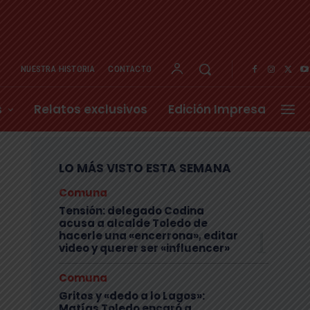
NUESTRA HISTORIA
CONTACTO
s
Relatos exclusivos
Edición Impresa
LO MÁS VISTO ESTA SEMANA
Comuna
Tensión: delegado Codina
acusa a alcalde Toledo de
hacerle una «encerrona», editar
video y querer ser «influencer»
Comuna
Gritos y «dedo a lo Lagos»:
Matías Toledo encaró a