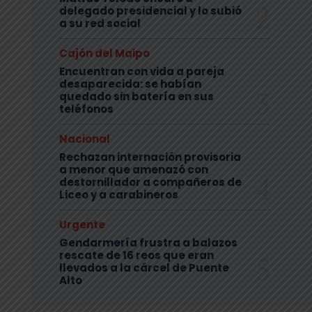
delegado presidencial y lo subió
a su red social
Cajón del Maipo
Encuentran con vida a pareja
desaparecida: se habían
quedado sin batería en sus
teléfonos
Nacional
Rechazan internación provisoria
a menor que amenazó con
destornillador a compañeros de
Liceo y a carabineros
Urgente
Gendarmería frustra a balazos
rescate de 16 reos que eran
llevados a la cárcel de Puente
Alto