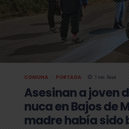
COMUNA
PORTADA
1
min.
Read
Asesinan a joven d
nuca en Bajos de 
madre había sido