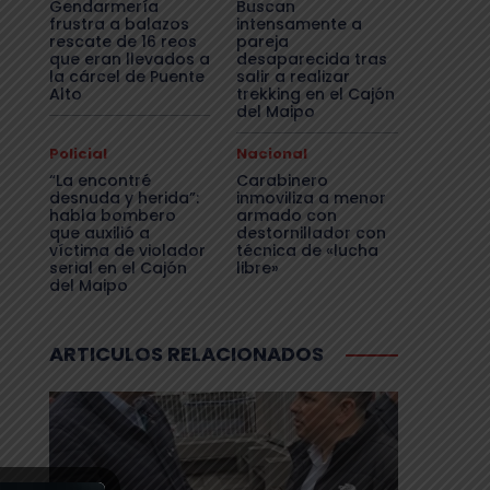
Gendarmería
Buscan
frustra a balazos
intensamente a
rescate de 16 reos
pareja
que eran llevados a
desaparecida tras
la cárcel de Puente
salir a realizar
Alto
trekking en el Cajón
del Maipo
Policial
Nacional
“La encontré
Carabinero
desnuda y herida”:
inmoviliza a menor
habla bombero
armado con
que auxilió a
destornillador con
víctima de violador
técnica de «lucha
serial en el Cajón
libre»
del Maipo
ARTICULOS RELACIONADOS