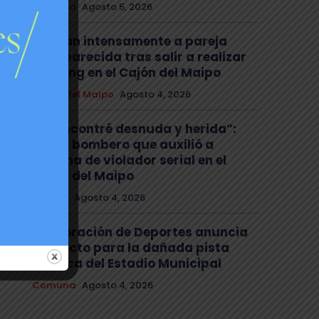
Comuna
Agosto 5, 2026
Buscan intensamente a pareja
desaparecida tras salir a realizar
trekking en el Cajón del Maipo
Cajón Del Maipo
Agosto 4, 2026
“La encontré desnuda y herida”:
habla bombero que auxilió a
víctima de violador serial en el
Cajón del Maipo
Policial
Agosto 4, 2026
Corporación de Deportes anuncia
proyecto para la dañada pista
atlética del Estadio Municipal
Comuna
Agosto 4, 2026